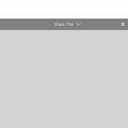
Share This
Ovdje možete pogledati neke
od naših mnogobrojnih
radova
REFERENCE
NASLOVNA
O NAMA
USLUGE
REFERENCE
KONTAKT